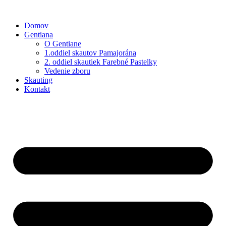
Preskočiť
na
Domov
obsah
Gentiana
O Gentiane
1.oddiel skautov Pamajorána
2. oddiel skautiek Farebné Pastelky
Vedenie zboru
Skauting
Kontakt