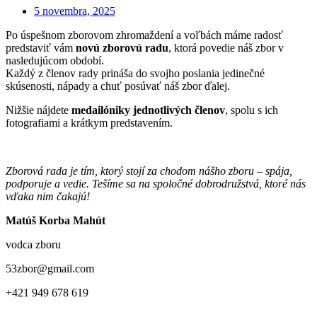
5 novembra, 2025
Po úspešnom zborovom zhromaždení a voľbách máme radosť
predstaviť vám
novú zborovú radu
, ktorá povedie náš zbor v
nasledujúcom období.
Každý z členov rady prináša do svojho poslania jedinečné
skúsenosti, nápady a chuť posúvať náš zbor ďalej.
Nižšie nájdete
medailóniky jednotlivých členov
, spolu s ich
fotografiami a krátkym predstavením.
Zborová rada je tím, ktorý stojí za chodom nášho zboru – spája,
podporuje a vedie. Tešíme sa na spoločné dobrodružstvá, ktoré nás
vďaka nim čakajú!
Matúš Korba Mahút
vodca zboru
53zbor@gmail.com
+421 949 678 619