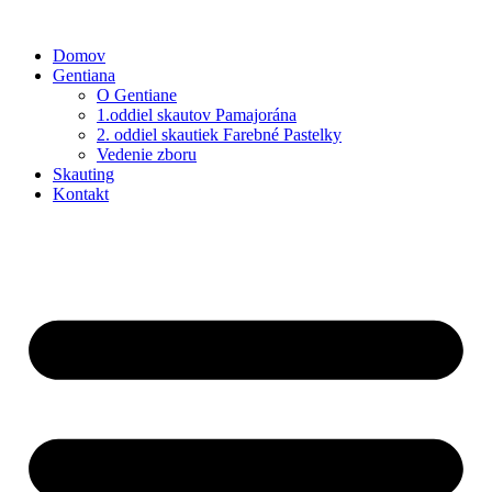
Preskočiť
na
Domov
obsah
Gentiana
O Gentiane
1.oddiel skautov Pamajorána
2. oddiel skautiek Farebné Pastelky
Vedenie zboru
Skauting
Kontakt