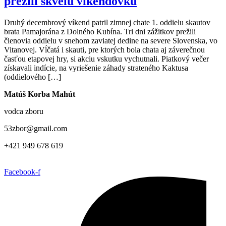
prežili skvelú víkendovku
Druhý decembrový víkend patril zimnej chate 1. oddielu skautov
brata Pamajorána z Dolného Kubína. Tri dni zážitkov prežili
členovia oddielu v snehom zaviatej dedine na severe Slovenska, vo
Vitanovej. Vĺčatá i skauti, pre ktorých bola chata aj záverečnou
časťou etapovej hry, si akciu vskutku vychutnali. Piatkový večer
získavali indície, na vyriešenie záhady strateného Kaktusa
(oddielového […]
Matúš Korba Mahút
vodca zboru
53zbor@gmail.com
+421 949 678 619
Facebook-f